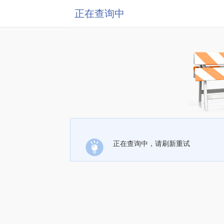
正在查询中
正在查询中，请刷新重试